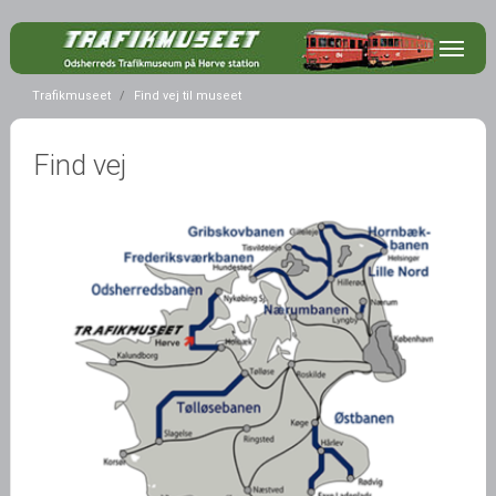
Du er her:
Trafikmuseet
Find vej til museet
Find vej