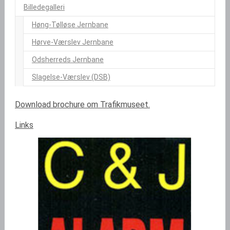
Billedegalleri
Høng-Tølløse Jernbane
Hørve-Værslev Jernbane
Odsherreds Jernbane
Slagelse-Værslev (DSB)
Download brochure om Trafikmuseet.
Links